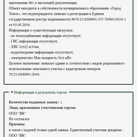
приложении №1 к настоящей документации.
Объект находится в собственности муниципального образования «Город
Томск», что подтверждается записью о регистрации в Едином
государственном реестре недвижимости №70:21:0200001:337-70/001/2018-1
от 03.05.2018.
Информация о существующих нагрузках:
- по теплоснабжению информация отсутствует,
- ГВС информация отсутствует,
- ХВС 0,022 м3/час,
- водоотведение информация отсутствует,
- электричество Мах мощность 30,6 кВт.
Целевое назначение: нежилое здание в соответствии с видом разрешенного
использования земельного участка с кадастровым номером
70:21:0200001:2044.
Скрыть
Информация о результатах торгов
Количество поданных заявок:
1
Лица, признанные участниками торгов:
ООО "ВК"
Не состоялся
Причина:
в связи с подачей только одной заявки. Единственный участник аукциона -
ООО "ВК"