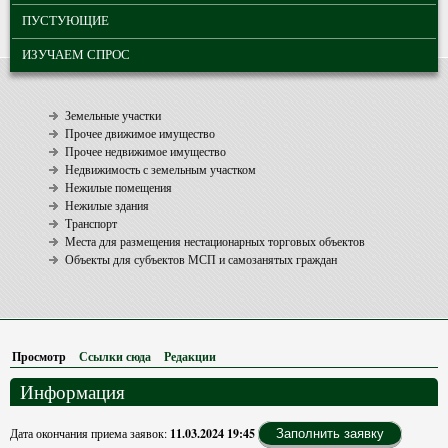
ПУСТУЮЩИЕ
ИЗУЧАЕМ СПРОС
Земельные участки
Прочее движимое имущество
Прочее недвижимое имущество
Недвижимость с земельным участком
Нежилые помещения
Нежилые здания
Транспорт
Места для размещения нестационарных торговых объектов
Объекты для субъектов МСП и самозанятых граждан
Просмотр
(активная вкладка)
Ссылки сюда
Редакции
Информация
Дата окончания приема заявок:
11.03.2024 19:45
Заполнить заявку