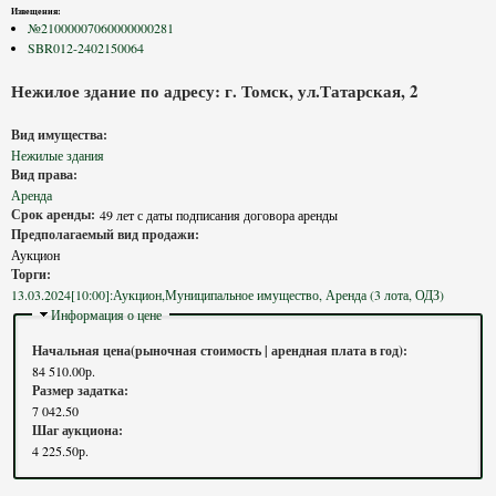
Извещения:
№21000007060000000281
SBR012-2402150064
Нежилое здание по адресу: г. Томск, ул.Татарская, 2
Вид имущества:
Нежилые здания
Вид права:
Аренда
Срок аренды:
49 лет с даты подписания договора аренды
Предполагаемый вид продажи:
Аукцион
Торги:
13.03.2024[10:00]:Аукцион,Муниципальное имущество, Аренда (3 лота, ОДЗ)
Скрыть
Информация о цене
Начальная цена(рыночная стоимость | арендная плата в год):
84 510.00р.
Размер задатка:
7 042.50
Шаг аукциона:
4 225.50р.