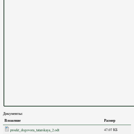
Документы:
Вложение
Размер
47.07 КБ
proekt_dogovora_tatarskaya_2.odt