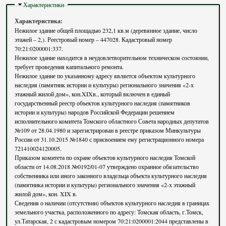
Скрыть
Характеристики
Характеристика:
Нежилое здание общей площадью 232,1 кв.м (деревянное здание, число
этажей – 2,). Реестровый номер – 447028. Кадастровый номер
70:21:0200001:337.
Нежилое здание находится в неудовлетворительном техническом состоянии,
требует проведения капитального ремонта.
Нежилое здание по указанному адресу является объектом культурного
наследия (памятник истории и культуры) регионального значения «2-х
этажный жилой дом», кон.XIXв., который включен в единый
государственный реестр объектов культурного наследия (памятников
истории и культуры) народов Российской Федерации решением
исполнительного комитета Томского областного Совета народных депутатов
№109 от 28.04.1980 и зарегистрирован в реестре приказом Минкультуры
России от 31.10.2015 №1840 с присвоением ему регистрационного номера
721410024120005.
Приказом комитета по охране объектов культурного наследия Томской
области от 14.08.2018 №0192/01-07 утверждено охранное обязательство
собственника или иного законного владельца объекта культурного наследия
(памятника истории и культуры) регионального значения «2-х этажный
жилой дом», кон. XIX в.
Сведения о наличии (отсутствии) объектов культурного наследия в границах
земельного участка, расположенного по адресу: Томская область, г.Томск,
ул.Татарская, 2 с кадастровым номером 70:21:0200001:2044 представлены в