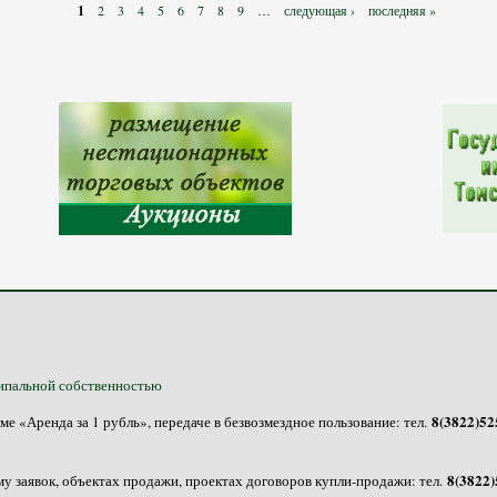
1
2
3
4
5
6
7
8
9
…
следующая ›
последняя »
ипальной собственностью
8(3822)525
 «Аренда за 1 рубль», передаче в безвозмездное пользование: тел.
8(3822)
у заявок, объектах продажи, проектах договоров купли-продажи: тел.