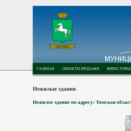
Перейти к основному содержанию
МУНИЦИПАЛЬНЫЕ
ГЛАВНОЕ МЕНЮ
ТОРГИ ГОРОДА
ГЛАВНАЯ
ОБЪЕКТЫ ПРОДАЖИ
ИНВЕСТОРА
ТОМСКА
Нежилые здания
Нежилое здание по адресу: Томская область,