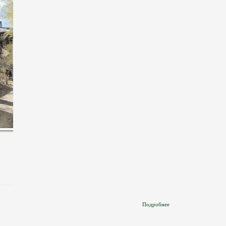
Подробнее
О Нежилое Здание По
Адресу: Томская
Область, Г. Томск, Ул.