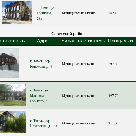
г. Томск, ул.
Пушкина,
Муниципальная казна
262,10
28а
Советский район
ото объекта
Адрес
Балансодержатель
Площадь кв.
г. Томск, пер.
Муниципальная казна
267,60
Кононова, д. 4
г. Томск, ул.
Максима
Муниципальная казна
197,70
Горького, д. 11
г. Томск, пер.
Муниципальная казна
211,00
Нечевский, д. 18а