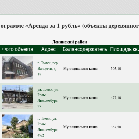
ограмме «Аренда за 1 рубль» (объекты деревянног
Ленинский район
Фото объекта
Адрес
Балансодержатель
Площадь кв.
г. Томск, пер.
Ванцетти, д.
Муниципальная казна
303,10
18
ул. Томск, ул.
Розы
Муниципальная казна
477,10
Люксембург,
27
г. Томск, ул.
Розы
Муниципальная казна
387,50
Люксембург,
49/2