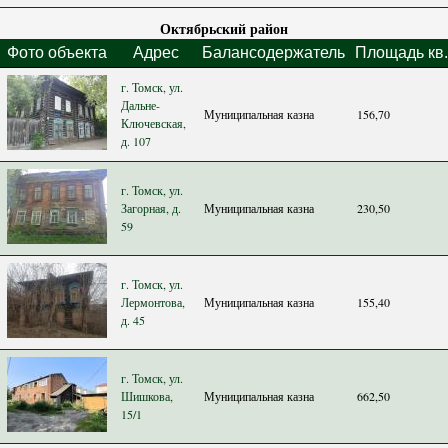
Октябрьский район
Фото объекта
Адрес
Балансодержатель
Площадь кв.
г. Томск, ул.
Дальне-
Муниципальная казна
156,70
Ключевская,
д. 107
г. Томск, ул.
Загорная, д.
Муниципальная казна
230,50
59
г. Томск, ул.
Лермонтова,
Муниципальная казна
155,40
д. 45
г. Томск, ул.
Шишкова,
Муниципальная казна
662,50
15/1