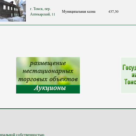
г. Томск, пер.
Муниципальная казна
437,30
Аптекарский, 11
ипальной собственностью