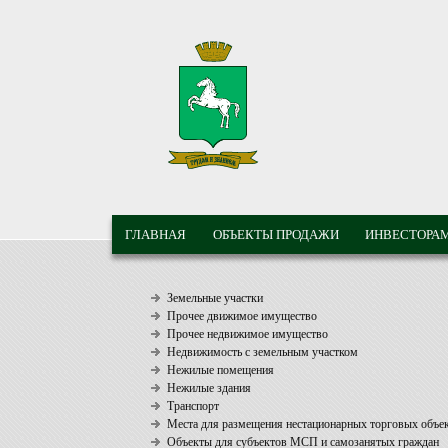
Перейти к основному содержанию
МУНИЦИПАЛЬНЫЕ
ГЛАВНОЕ МЕНЮ
ТОРГИ ГОРОДА
ГЛАВНАЯ
ОБЪЕКТЫ ПРОДАЖИ
ИНВЕСТОРА
ТОМСКА
Земельные участки
Прочее движимое имущество
Прочее недвижимое имущество
Недвижимость с земельным участком
Нежилые помещения
Нежилые здания
Транспорт
Места для размещения нестационарных торговых объе
Объекты для субъектов МСП и самозанятых граждан