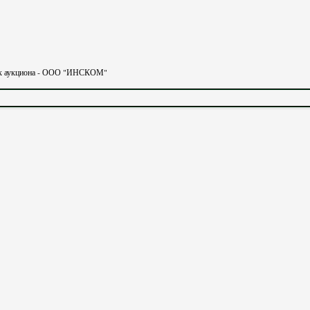
тник аукциона - ООО "ИНСКОМ"