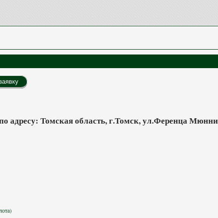
заявку
о адресу: Томская область, г.Томск, ул.Ференца Мюнних
лота)