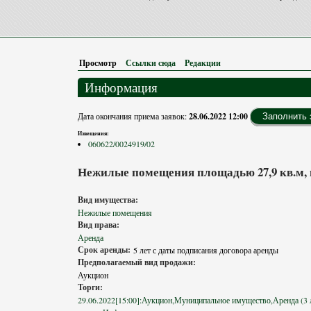
Просмотр
(активная вкладка)
Ссылки сюда
Редакции
Информация
Дата окончания приема заявок:
28.06.2022 12:00
Заполнить 
Извещения:
060622/0024919/02
Нежилые помещения площадью 27,9 кв.м, п
Вид имущества:
Нежилые помещения
Вид права:
Аренда
Срок аренды:
5 лет с даты подписания договора аренды
Предполагаемый вид продажи:
Аукцион
Торги:
29.06.2022[15:00]:Аукцион,Муниципальное имущество,Аренда (3 