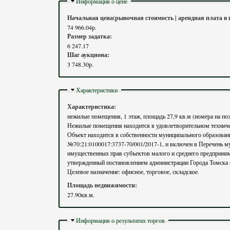
Скрыть
Информация о цене
Начальная цена(рыночная стоимость | арендная плата в 
74 966.04р.
Размер задатка:
6 247.17
Шаг аукциона:
3 748.30р.
Скрыть
Характеристики
Характеристика:
нежилые помещения, 1 этаж, площадь 27,9 кв.м (номера на по
Нежилые помещения находится в удовлетворительном техничес
Объект находится в собственности муниципального образовани
№70:21:0100017:3737-70/001/2017-1, и включен в Перечень му
имущественных прав субъектов малого и среднего предпринимательства), предусмотренного частью 4 статьи 18 Федерального закона «О развитии малого и среднего предпринимат
Целевое назначение: офисное, торговое, складское.
Площадь недвижимости:
27.90кв.м.
Скрыть
Информация о результатах торгов