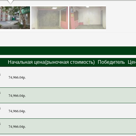
Начальная цена(рыночная стоимость)
Победитель
Цен
3
74,966.04р.
3
74,966.04р.
4
74,966.04р.
4
74,966.04р.