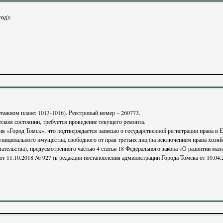
год):
этажном плане: 1013-1016). Реестровый номер – 260773.
ком состоянии, требуется проведение текущего ремонта.
я «Город Томск», что подтверждается записью о государственной регистрации права в 
ниципального имущества, свободного от прав третьих лиц (за исключением права хозяйс
ельства в Российской Федерации»,
утвержденный постановлением администрации Города Томска от 11.10.2018 № 927 (в редакции постановления администрации Города Томск