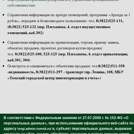
собственностью
Справочная информация по аренде помещений, программе «Аренда за 1
8(3822)525-131,
рубль», передаче в безвозмездное пользование: тел.
(8(3822) 525-132 (пер. Плеханова, 4, отдел имущественных
отношений, каб.302)
Справочная информация по приватизации, торгам, приему заявок,
объектах продажи, проектах договоров купли-продажи:
8(3822)525-100, 525-125 (пер. Плеханова, 4, отдел приватизации,
тел.
каб.301, 304)
8(3822)511-358
Осмотреть и ознакомиться с объектами продажи: тел.
-недвижимость, 8(3822)511-297 - транспорт (пр. Ленина, 108, МБУ
«Томский городской центр инвентаризации и учета»)
В соответствии с Федеральным законом от 27.07.2006 г. № 152-ФЗ «О
персональных данных»,
при использовании официального веб-сайта по
адресу
я, субъект персональных данных,
выражаю
torgi.admin.tomsk.ru/
согласие на сбор, анализ, обработку, хранение и использование своих