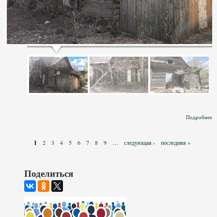
Подробнее
З
Страницы
1
2
3
4
5
6
7
8
9
…
следующая ›
последняя »
Поделиться
С