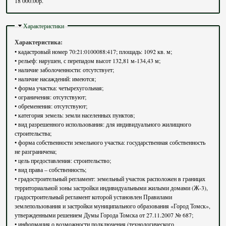
18 000.00р.
Скрыть
Характеристики
Характеристика:
• кадастровый номер 70:21:0100088:417; площадь: 1092 кв. м;
• рельеф: нарушен, с перепадом высот 132,81 м-134,43 м;
• наличие заболоченности: отсутствует;
• наличие насаждений: имеются;
• форма участка: четырехугольная;
• ограничения: отсутствуют;
• обременения: отсутствуют;
• категория земель: земли населенных пунктов;
• вид разрешенного использования: для индивидуального жилищного
строительства;
• форма собственности земельного участка: государственная собственность
не разграничена;
• цель предоставления: строительство;
• вид права – собственность;
• градостроительный регламент: земельный участок расположен в границах
территориальной зоны застройки индивидуальными жилыми домами (Ж-3),
градостроительный регламент которой установлен Правилами
землепользования и застройки муниципального образования «Город Томск»,
утвержденными решением Думы Города Томска от 27.11.2007 № 687;
• информация о возможности подключения (технологического