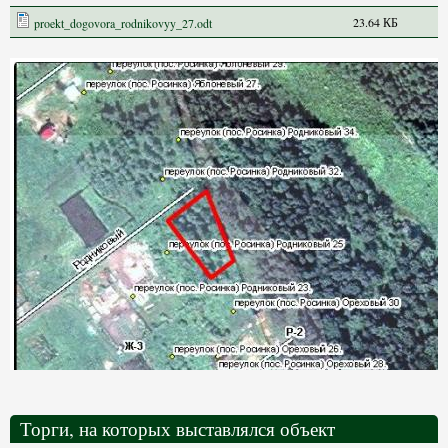
23.64 КБ
proekt_dogovora_rodnikovyy_27.odt
Торги, на которых выставлялся объект