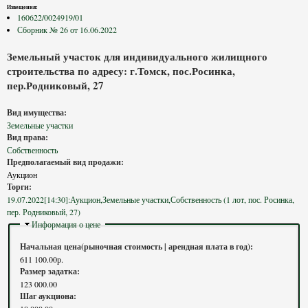
Извещения:
160622/0024919/01
Сборник № 26 от 16.06.2022
Земельный участок для индивидуального жилищного
строительства по адресу: г.Томск, пос.Росинка,
пер.Родниковый, 27
Вид имущества:
Земельные участки
Вид права:
Собственность
Предполагаемый вид продажи:
Аукцион
Торги:
19.07.2022[14:30]:Аукцион,Земельные участки,Собственность (1 лот, пос. Росинка,
пер. Родниковый, 27)
Скрыть
Информация о цене
Начальная цена(рыночная стоимость | арендная плата в год):
611 100.00р.
Размер задатка:
123 000.00
Шаг аукциона: