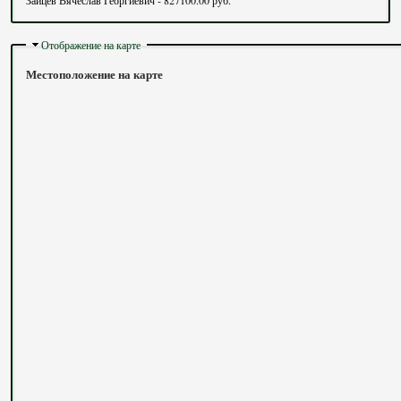
Зайцев Вячеслав Георгиевич - 827100.00 руб.
Скрыть
Отображение на карте
Местоположение на карте