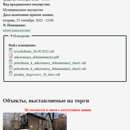
Вид продаваемого имущества:
Муниципальное имущество
Дата окончания приема заявок:
вторник, 27 сентября, 2022 - 12:00
№ Извещения:
050922/0024919/01
Скрыть
Извещение
Файл извещения:
izveshchenie_28.09.2022.odt
aukcionnaya_dokumentaciya.pdf
prilozhenie_k_aukcionnoy_dokumentacii_chast1.odt
prilozhenie_k_aukcionnoy_dokumentacii_chast2.odt
proekty_dogovorov_20_lotov.odt
Объекты, выставляемые на торги
Не состоялся в связи с отсутствием заявок