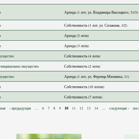
и
Аренда (1 лот, ул. Владимира Высоцкого, 31/3)
и
Собственность (1 лот, ул. Сплавная, 1/2)
и
Аренда (2 лота)
и
Аренда (3 лота)
мущество
Собственность (4 лота)
униципальное имущество
Собственность (2 лота)
мущество
Аренда (1 лот, ул. Ференца Мюнниха, 11)
и
Собственность (10 лотов)
и
Собственность (7 лотов)
рвая
‹ предыдущая
…
6
7
8
9
10
11
12
13
14
…
следующая ›
пос