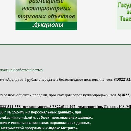
ипальной собственностью
8(3822)525
 «Аренда за 1 рубль», передаче в безвозмездное пользование: тел.
8(3822)
у заявок, объектах продажи, проектах договоров купли-продажи: тел.
3822)511-358 -недвижимость, 8(3822)511-297 - транспорт (пр. Ленина, 108,
06 г. № 152-ФЗ «О персональных данных»,
при
я, субъект персональных данных,
torgi.admin.tomsk.ru/
нение и использование своих персональных данных,
м метрической программы «Яндекс Метрика».