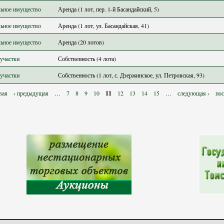
ьное имущество
Аренда (1 лот, пер. 1-й Басандайский, 5)
ьное имущество
Аренда (1 лот, ул. Басандайская, 41)
ьное имущество
Аренда (20 лотов)
участки
Собственность (4 лота)
участки
Собственность (1 лот, с. Дзержинское, ул. Петровская, 93)
вая
‹ предыдущая
…
7
8
9
10
11
12
13
14
15
…
следующая ›
пос