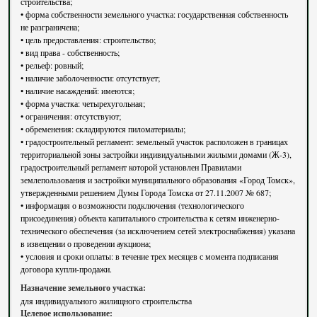
строительства;
• форма собственности земельного участка: государственная собственность
не разграничена;
• цель предоставления: строительство;
• вид права - собственность;
• рельеф: ровный;
• наличие заболоченности: отсутствует;
• наличие насаждений: имеются;
• форма участка: четырехугольная;
• ограничения: отсутствуют;
• обременения: складируются пиломатериалы;
• градостроительный регламент: земельный участок расположен в границах
территориальной зоны застройки индивидуальными жилыми домами (Ж-3),
градостроительный регламент которой установлен Правилами
землепользования и застройки муниципального образования «Город Томск»,
утвержденными решением Думы Города Томска от 27.11.2007 № 687;
• информация о возможности подключения (технологического
присоединения) объекта капитального строительства к сетям инженерно-
технического обеспечения (за исключением сетей электроснабжения) указана
в извещении о проведении аукциона;
• условия и сроки оплаты: в течение трех месяцев с момента подписания
договора купли-продажи.
Назначение земельного участка:
для индивидуального жилищного строительства
Целевое использование: