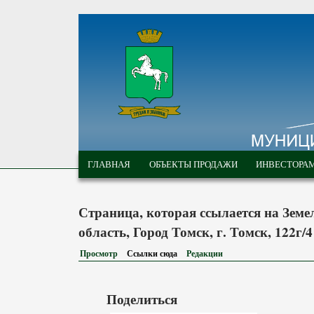
Перейти к основному содержанию
МУНИЦИПАЛЬНЫЕ
ГЛАВНОЕ МЕНЮ
ТОРГИ ГОРОДА
ГЛАВНАЯ
ОБЪЕКТЫ ПРОДАЖИ
ИНВЕСТОРА
ТОМСКА
Страница, которая ссылается на Земе
область, Город Томск, г. Томск, 122г/4
Просмотр
Ссылки сюда
(активная вкладка)
Редакции
Поделиться