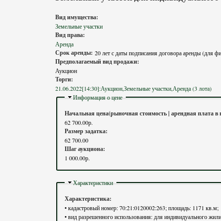
Вид имущества:
Земельные участки
Вид права:
Аренда
Срок аренды:
20 лет с даты подписания договора аренды (для ф
Предполагаемый вид продажи:
Аукцион
Торги:
21.06.2022[14:30]:Аукцион,Земельные участки,Аренда (3 лота)
Скрыть
Информация о цене
Начальная цена(рыночная стоимость | арендная плата в 
62 700.00р.
Размер задатка:
62 700.00
Шаг аукциона:
1 000.00р.
Скрыть
Характеристики
Характеристика:
• кадастровый номер: 70:21:0120002:263; площадь: 1171 кв.м;
• вид разрешенного использования: для индивидуального жили