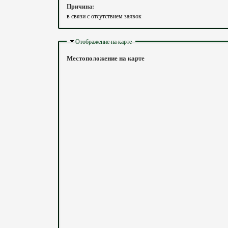
Причина:
в связи с отсутствием заявок
Скрыть
Отображение на карте
Местоположение на карте