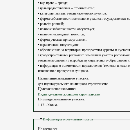
• вид права – аренда;
• цель предоставления – строительство;
• категория земель: земли населенных пунктов;
• форма собственности земельного участка: государственная со
• рельеф: ровный;
• наличие заболоченности: отсутствует;
• наличие насаждений: имеются;
• форма участка: прямоугольная;
• ограничения: отсутствуют;
• обременения: на территории произрастают деревья и кустар
• градостроительный регламент: земельный участок расположен в границах территориальной зоны застройки индивидуальными жилыми домами (Ж-3), градостроительный регламент которой установлен Правилами
землепользования и застройки муниципального образования 
• информация о возможности подключения (технологического п
извещении о проведении аукциона.
Назначение земельного участка:
для индивидуального жилищного строительства
Целевое использование:
Индивидуальное жилищное строительство
Площадь земельного участка:
1 171.00кв.м.
Скрыть
Информация о результатах торгов
Не состоялся