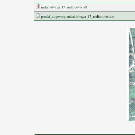
malahitovaya_17_rodionovo.pdf
proekt_dogovora_malahitovaya_17_rodionovo.doc