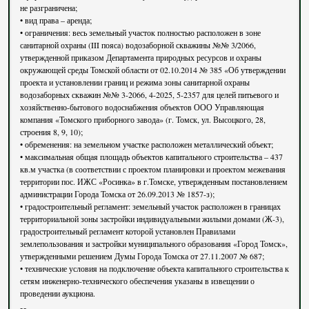
не разграничена;
• вид права – аренда;
• ограничения: весь земельный участок полностью расположен в зоне
санитарной охраны (III пояса) водозаборной скважины №№ 3/2066,
утвержденной приказом Департамента природных ресурсов и охраны
окружающей среды Томской области от 02.10.2014 № 385 «Об утверждении
проекта и установлении границ и режима зоны санитарной охраны
водозаборных скважин №№ 3-2066, 4-2025, 5-2357 для целей питьевого и
хозяйственно-бытового водоснабжения объектов ООО Управляющая
компания «Томского приборного завода» (г. Томск, ул. Высоцкого, 28,
строения 8, 9, 10);
• обременения: на земельном участке расположен металлический объект;
• максимальная общая площадь объектов капитального строительства – 437
кв.м участка (в соответствии с проектом планировки и проектом межевания
территории пос. ИЖС «Росинка» в г.Томске, утвержденным постановлением
администрации Города Томска от 26.09.2013 № 1857-з);
• градостроительный регламент: земельный участок расположен в границах
территориальной зоны застройки индивидуальными жилыми домами (Ж-3),
градостроительный регламент которой установлен Правилами
землепользования и застройки муниципального образования «Город Томск»,
утвержденными решением Думы Города Томска от 27.11.2007 № 687;
• технические условия на подключение объекта капитального строительства к
сетям инженерно-технического обеспечения указаны в извещении о
проведении аукциона.