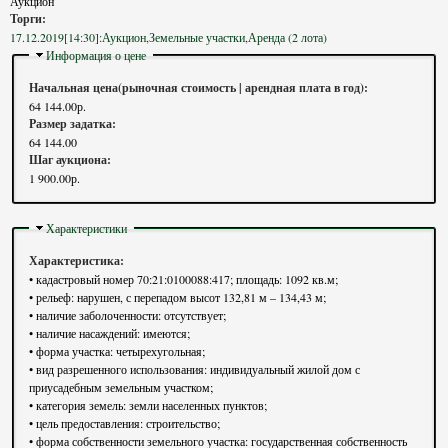
Аукцион
Торги:
17.12.2019[14:30]:Аукцион,Земельные участки,Аренда (2 лота)
Скрыть
Информация о цене
Начальная цена(рыночная стоимость | арендная плата в год):
64 144.00р.
Размер задатка:
64 144.00
Шаг аукциона:
1 900.00р.
Скрыть
Характеристики
Характеристика:
• кадастровый номер 70:21:0100088:417; площадь: 1092 кв.м;
• рельеф: нарушен, с перепадом высот 132,81 м – 134,43 м;
• наличие заболоченности: отсутствует;
• наличие насаждений: имеются;
• форма участка: четырехугольная;
• вид разрешенного использования: индивидуальный жилой дом с
приусадебным земельным участком;
• категория земель: земли населенных пунктов;
• цель предоставления: строительство;
• форма собственности земельного участка: государственная собственность