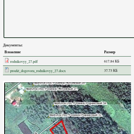
Документы:
Вложение
Размер
617.84 КБ
rodnikovyy_27.pdf
37.73 КБ
proekt_dogovora_rodnikovyy_27.docx