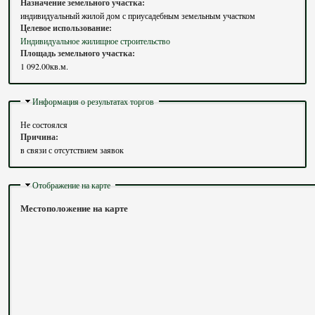
Назначение земельного участка:
индивидуальный жилой дом с приусадебным земельным участком
Целевое использование:
Индивидуальное жилищное строительство
Площадь земельного участка:
1 092.00кв.м.
Скрыть
Информация о результатах торгов
Не состоялся
Причина:
в связи с отсутствием заявок
Скрыть
Отображение на карте
Местоположение на карте