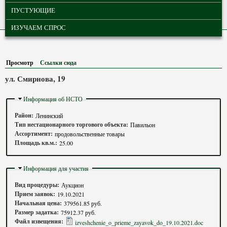
ПУСТУЮЩИЕ
ИЗУЧАЕМ СПРОС
Просмотр
(активная вкладка)
Ссылки сюда
ул. Смирнова, 19
Скрыть
Информация об НСТО
Район:
Ленинский
Тип нестационарного торгового объекта:
Павильон
Ассортимент:
продовольственные товары
Площадь кв.м.:
25.00
Скрыть
Информация для участия
Вид процедуры:
Аукцион
Прием заявок:
19.10.2021
Начальная цена:
379561.85 руб.
Размер задатка:
75912.37 руб.
Файл извещения:
izveshchenie_o_prieme_zayavok_do_19.10.2021.doc