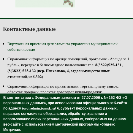
Контактные данные
Виртуальная приемная департамента управления муниципальной
собственностью
Справочная информация по аренде помещений, программе «Аренда за 1
8(3822)525-131,
рубль», передаче в безвозмездное пользование: тел.
(8(3822) 525-132 (пер. Плеханова, 4, отдел имущественных
отношений, каб.302)
Справочная информация по приватизации, торгам, приему заявок,
объектах продажи, проектах договоров купли-продажи:
8(3822)525-100, 525-125 (пер. Плеханова, 4, отдел приватизации,
тел.
В соответствии с Федеральным законом от 27.07.2006 г. № 152-ФЗ «О
каб.301, 304)
персональных данных»,
при использовании официального веб-сайта
по адресу
я, субъект персональных данных,
torgi.admin.tomsk.ru/
8(3822)511-358
Осмотреть и ознакомиться с объектами продажи: тел.
выражаю согласие на сбор, анализ, обработку, хранение и
-недвижимость, 8(3822)511-297 - транспорт (пр. Ленина, 108, МБУ
использование своих персональных данных,
собираемых на данном
«Томский городской центр инвентаризации и учета»)
веб-сайте с использованием метрической программы «Яндекс
Метрика».