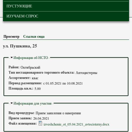
ПУСТУЮЩИЕ
ИЗУЧАЕМ СПРОС
Просмотр
(активная вкладка)
Ссылки сюда
ул. Пушкина, 25
Скрыть
Информация об НСТО
Район:
Октябрьский
Тип нестационарного торгового объекта:
Автоцистерны
Ассортимент:
квас
Период размещения:
с
01.05.2021
по
10.08.2021
Площадь кв.м.:
5.00
Скрыть
Информация для участия
Вид процедуры:
Прием заявления о намерении
Прием заявок:
26.04.2021
Файл извещения:
izveshchenie_ot_05.04.2021_avtocisterny.docx