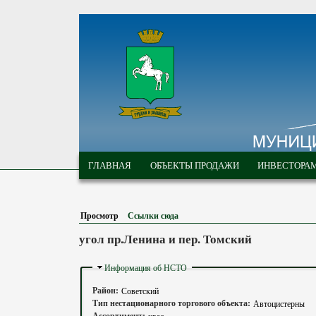
Перейти к основному содержанию
МУНИЦИПАЛЬНЫЕ
ГЛАВНОЕ МЕНЮ
ТОРГИ ГОРОДА
ГЛАВНАЯ
ОБЪЕКТЫ ПРОДАЖИ
ИНВЕСТОРА
ТОМСКА
Просмотр
(активная вкладка)
Ссылки сюда
угол пр.Ленина и пер. Томский
Скрыть
Информация об НСТО
Район:
Советский
Тип нестационарного торгового объекта:
Автоцистерны
Ассортимент:
квас