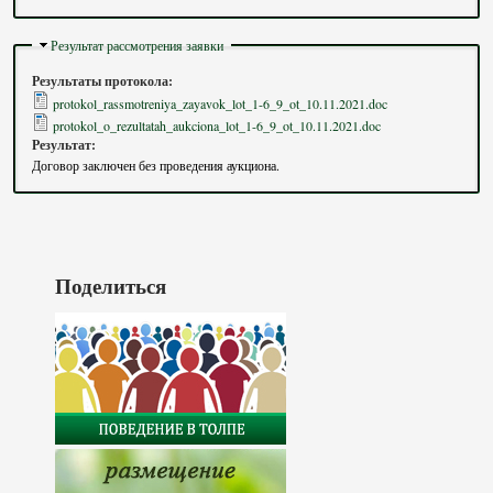
Скрыть
Результат рассмотрения заявки
Результаты протокола:
protokol_rassmotreniya_zayavok_lot_1-6_9_ot_10.11.2021.doc
protokol_o_rezultatah_aukciona_lot_1-6_9_ot_10.11.2021.doc
Результат:
Договор заключен без проведения аукциона.
Поделиться