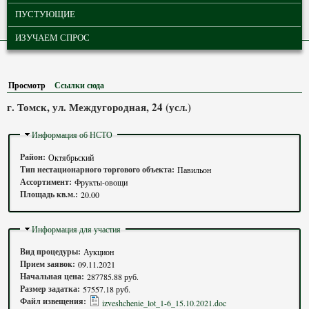
ПУСТУЮЩИЕ
ИЗУЧАЕМ СПРОС
Просмотр
(активная вкладка)
Ссылки сюда
г. Томск, ул. Междугородная, 24 (усл.)
Скрыть
Информация об НСТО
Район:
Октябрьский
Тип нестационарного торгового объекта:
Павильон
Ассортимент:
Фрукты-овощи
Площадь кв.м.:
20.00
Скрыть
Информация для участия
Вид процедуры:
Аукцион
Прием заявок:
09.11.2021
Начальная цена:
287785.88 руб.
Размер задатка:
57557.18 руб.
Файл извещения:
izveshchenie_lot_1-6_15.10.2021.doc