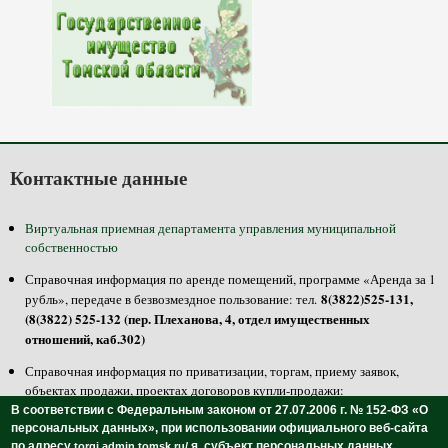
Контактные данные
Виртуальная приемная департамента управления муниципальной
собственностью
Справочная информация по аренде помещений, программе «Аренда за 1
8(3822)525-131,
рубль», передаче в безвозмездное пользование: тел.
(8(3822) 525-132 (пер. Плеханова, 4, отдел имущественных
отношений, каб.302)
Справочная информация по приватизации, торгам, приему заявок,
объектах продажи, проектах договоров купли-продажи:
8(3822)525-100, 525-125 (пер. Плеханова, 4, отдел приватизации,
тел.
В соответствии с Федеральным законом от 27.07.2006 г. № 152-ФЗ «О
каб.301, 304)
персональных данных»,
при использовании официального веб-сайта
по адресу
я, субъект персональных данных,
torgi.admin.tomsk.ru/