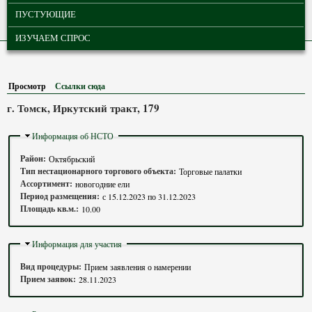
ПУСТУЮЩИЕ
ИЗУЧАЕМ СПРОС
Просмотр
(активная вкладка)
Ссылки сюда
г. Томск, Иркутский тракт, 179
Скрыть
Информация об НСТО
Район:
Октябрьский
Тип нестационарного торгового объекта:
Торговые палатки
Ассортимент:
новогодние ели
Период размещения:
с
15.12.2023
по
31.12.2023
Площадь кв.м.:
10.00
Скрыть
Информация для участия
Вид процедуры:
Прием заявления о намерении
Прием заявок:
28.11.2023