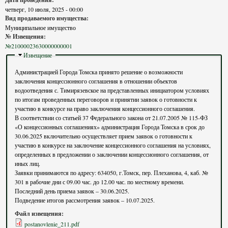
четверг, 10 июля, 2025 - 00:00
Вид продаваемого имущества:
Муниципальное имущество
№ Извещения:
№21000023630000000001
Скрыть
Извещение
Администрацией Города Томска принято решение о возможности
заключения концессионного соглашения в отношении объектов
водоотведения с. Тимирязевское на представленных инициатором условиях
по итогам проведенных переговоров и принятии заявок о готовности к
участию в конкурсе на право заключения концессионного соглашения.
В соответствии со статьей 37 Федерального закона от 21.07.2005 № 115-ФЗ
«О концессионных соглашениях» администрация Города Томска в срок до
30.06.2025 включительно осуществляет прием заявок о готовности к
участию в конкурсе на заключение концессионного соглашения на условиях,
определенных в предложении о заключении концессионного соглашения, от
иных лиц.
Заявки принимаются по адресу: 634050, г.Томск, пер. Плеханова, 4, каб. №
301 в рабочие дни с 09.00 час. до 12.00 час. по местному времени.
Последний день приема заявок – 30.06.2025.
Подведение итогов рассмотрения заявок – 10.07.2025.
Файл извещения:
postanovlenie_211.pdf