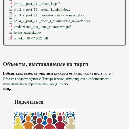
pril.1_k_post_211_proekt_ks.pdf
pril.2_k_post_211_sostav_komissii.docx
pril.3_k_post_211_poryadok_raboty_komissii.docx
pril.4_k_post_211_priem_i_rassmotrenie_zayavok.docx
predlozhenie_ooo_koms_vh.no10996.pdf
forma_zayavki.docx
protokol_01.07.2025.pdf
Объекты, выставляемые на торги
Победитель:заявок на участие в конкурсе от иных лиц не поступило()
Объекты водоотведения с. Тимирязевское, находящиеся в собственности
муниципального образования «Город Томск»
0.00р.
Поделиться