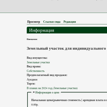
Просмотр
(активная вкладка)
Ссылки сюда
Редакции
Информация
Извещения:
Земельный участок для индивидуального ж
Вид имущества:
Земельные участки
Вид права:
Собственность
Предполагаемый вид продажи:
Аукцион
Торги:
В планах на 2024 год.(Земельные участки)
Скрыть
Информация о цене
Начальная цена(рыночная стоимость | арендная плата в 
0.00р.