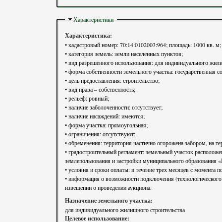
Скрыть
Характеристики
Характеристика:
• кадастровый номер: 70:14:0102003:964; площадь: 1000 кв. м;
• категория земель: земли населенных пунктов;
• вид разрешенного использования: для индивидуального жили
• форма собственности земельного участка: государственная со
• цель предоставления: строительство;
• вид права – собственность;
• рельеф: ровный;
• наличие заболоченности: отсутствует;
• наличие насаждений: имеются;
• форма участка: прямоугольная;
• ограничения: отсутствуют;
• обременения: территория частично огорожена забором, на те
• градостроительный регламент: земельный участок расположен в границах территориальной зоны застройки индивидуальными жилыми домами (Ж-3), градостроительный регламент которой установлен Правилами
землепользования и застройки муниципального образования 
• условия и сроки оплаты: в течение трех месяцев с момента 
• информация о возможности подключения (технологического п
извещении о проведении аукциона.
Назначение земельного участка:
для индивидуального жилищного строительства
Целевое использование: