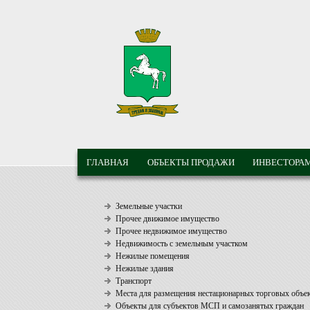
Перейти к основному содержанию
МУНИЦИПАЛЬНЫЕ
ГЛАВНОЕ МЕНЮ
ТОРГИ ГОРОДА
ГЛАВНАЯ
ОБЪЕКТЫ ПРОДАЖИ
ИНВЕСТОРА
ТОМСКА
Земельные участки
Прочее движимое имущество
Прочее недвижимое имущество
Недвижимость с земельным участком
Нежилые помещения
Нежилые здания
Транспорт
Места для размещения нестационарных торговых объе
Объекты для субъектов МСП и самозанятых граждан