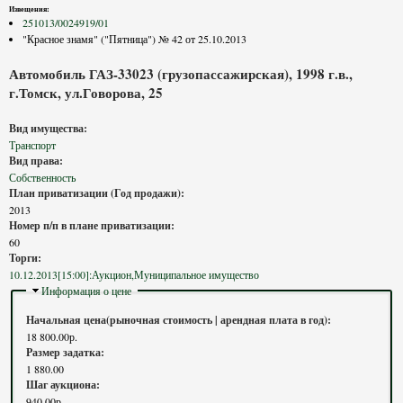
Извещения:
251013/0024919/01
"Красное знамя" ("Пятница") № 42 от 25.10.2013
Автомобиль ГАЗ-33023 (грузопассажирская), 1998 г.в.,
г.Томск, ул.Говорова, 25
Вид имущества:
Транспорт
Вид права:
Собственность
План приватизации (Год продажи):
2013
Номер п/п в плане приватизации:
60
Торги:
10.12.2013[15:00]:Аукцион,Муниципальное имущество
Скрыть
Информация о цене
Начальная цена(рыночная стоимость | арендная плата в год):
18 800.00р.
Размер задатка:
1 880.00
Шаг аукциона:
940.00р.