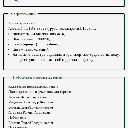
Скрыть
Характеристики
Характеристика:
Автомобиль ГАЗ-33023 (грузопассажирская), 1998 г.в.
Двигатель ЗМЗ40260F 0053876,
Шасси (рама) 1700850,
Кузов (прицеп) 5838 кабина,
Цвет – темно-красный.
На момент осмотра оценщиком транспортное средство на ходу,
присутствуют очаги сквозной коррозии по кузову.
Скрыть
Информация о результатах торгов
Количество поданных заявок:
4
Лица, признанные участниками торгов:
Тарасов Игорь Евгеньевич
Медведев Александр Викторович
Березин Сергей Владимирович
Аветисян Размик Аветисович
Победитель:
Березин Сергей Владимирович
Цена продажи: