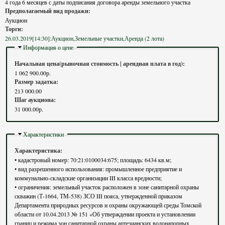
4 года 6 месяцев с даты подписания договора аренды земельного участка
Предполагаемый вид продажи:
Аукцион
Торги:
26.03.2019[14:30]:Аукцион,Земельные участки,Аренда (2 лота)
Скрыть
Информация о цене
Начальная цена(рыночная стоимость | арендная плата в год):
1 062 900.00р.
Размер задатка:
213 000.00
Шаг аукциона:
31 000.00р.
Скрыть
Характеристики
Характеристика:
• кадастровый номер: 70:21:0100034:675; площадь: 6434 кв.м;
• вид разрешенного использования: промышленное предприятие и
коммунально-складские организации III класса вредности;
• ограничения: земельный участок расположен в зоне санитарной охраны
скважин (Т-1664, ТМ-538) ЗСО III пояса, утвержденной приказом
Департамента природных ресурсов и охраны окружающей среды Томской
области от 10.04.2013 № 151 «Об утверждении проекта и установлении
границ и режима зон санитарной охраны артезианских водонапорных