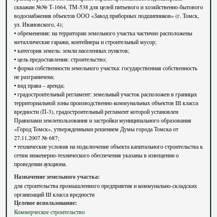
скважин №№ Т-1664, ТМ-538 для целей питьевого и хозяйственно-бытового
водоснабжения объектов ООО «Завод приборных подшипников» (г. Томск,
ул. Ивановского, 4);
• обременения: на территории земельного участка частично расположены
металлические гаражи, контейнеры и строительный мусор;
• категория земель: земли населенных пунктов;
• цель предоставления: строительство;
• форма собственности земельного участка: государственная собственность
не разграничена;
• вид права – аренда;
• градостроительный регламент: земельный участок расположен в границах
территориальной зоны производственно-коммунальных объектов III класса
вредности (П-3), градостроительный регламент которой установлен
Правилами землепользования и застройки муниципального образования
«Город Томск», утвержденными решением Думы города Томска от
27.11.2007 № 687;
• технические условия на подключение объекта капитального строительства к
сетям инженерно-технического обеспечения указаны в извещении о
проведении аукциона.
Назначение земельного участка:
для строительства промышленного предприятия и коммунально-складских
организаций III класса вредности
Целевое использование:
Коммерческое строительство