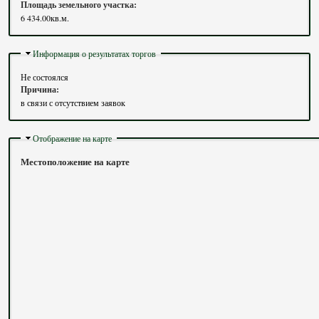
Площадь земельного участка:
6 434.00кв.м.
Скрыть
Информация о результатах торгов
Не состоялся
Причина:
в связи с отсутствием заявок
Скрыть
Отображение на карте
Местоположение на карте