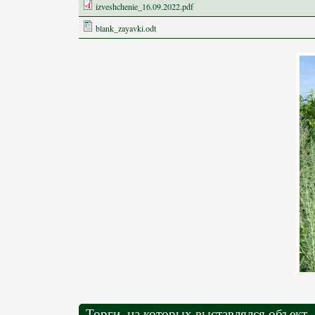
izveshchenie_16.09.2022.pdf
blank_zayavki.odt
Торги, на которых выставлялся объект