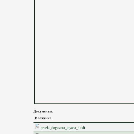
Документы:
Вложение
proekt_dogovora_toyana_4.odt