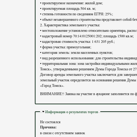
• проектируемое назначение: жилой дом;
• проектируемая площадь 504 кв. м;
• степень готовности по сведениям ЕГРН: 25%;
• объект незавершенного строительства представляет собой б
2. Характеристика земельного участка:
• местоположение установлено относительно ориентира, располо
• кадастровый номер 70:14:0125001:202; площадь 1500 кв.м;
• кадастровая стоимость участка: 1 631 205 руб.;
• форма участка: прямоугольная;
• категория земель: земли населенных пунктов;
• вид разрешенного использования: для строительства индиви
• территориальная зона: зона застройки индивидуальными жи
Томск», утвержденными решением Думы Города Томска от 27
Договор аренды земельного участка заключается для завершения строительства предмета торгов на срок 2 года 6 месяцев с 
земельный участок определяется на основании решения Думы 
«Город Томск».
ВНИМАНИЕ!! Заявка на участие в аукционе заполняется по ф
Скрыть
Информация о результатах торгов
Не состоялся
Причина:
в связи с отсутствием заявок