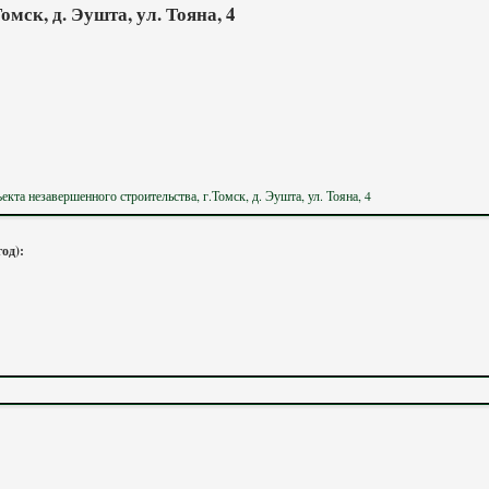
мск, д. Эушта, ул. Тояна, 4
та незавершенного строительства, г.Томск, д. Эушта, ул. Тояна, 4
год):