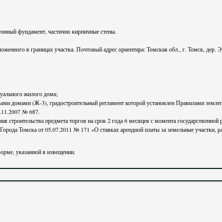
етонный фундамент, частично кирпичные стены.
женного в границах участка. Почтовый адрес ориентира: Томская обл., г. Томск, дер. Эу
дуального жилого дома;
лыми домами (Ж-3), градостроительный регламент которой установлен Правилами земле
.11.2007 № 687.
момента государственной регистрации права собственности. Размер арендной платы за
Города Томска от 05.07.2011 № 171 «О ставках арендной платы за земельные участки, 
орме, указанной в извещении.