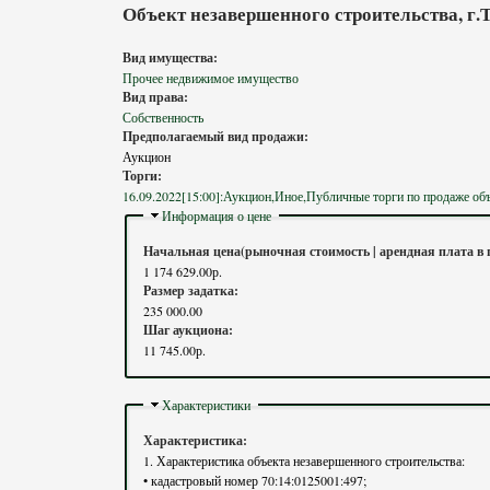
Объект незавершенного строительства, г.То
Вид имущества:
Прочее недвижимое имущество
Вид права:
Собственность
Предполагаемый вид продажи:
Аукцион
Торги:
16.09.2022[15:00]:Аукцион,Иное,Публичные торги по продаже объек
Скрыть
Информация о цене
Начальная цена(рыночная стоимость | арендная плата в 
1 174 629.00р.
Размер задатка:
235 000.00
Шаг аукциона:
11 745.00р.
Скрыть
Характеристики
Характеристика:
1. Характеристика объекта незавершенного строительства:
• кадастровый номер 70:14:0125001:497;