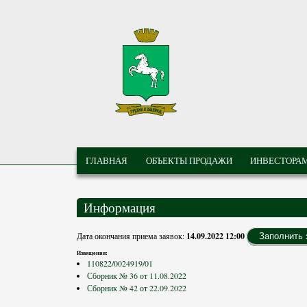
Перейти к основному содержанию
МУНИЦИПАЛЬНЫЕ
ГЛАВНОЕ МЕНЮ
ТОРГИ ГОРОДА
ГЛАВНАЯ
ОБЪЕКТЫ ПРОДАЖИ
ИНВЕСТОРА
ТОМСКА
Информация
Дата окончания приема заявок:
14.09.2022 12:00
Заполнить 
Извещения:
110822/0024919/01
Сборник № 36 от 11.08.2022
Сборник № 42 от 22.09.2022