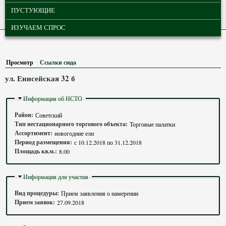
ПУСТУЮЩИЕ
ИЗУЧАЕМ СПРОС
Просмотр
(активная вкладка)
Ссылки сюда
ул. Енисейская 32 б
Скрыть
Информация об НСТО
Район:
Советский
Тип нестационарного торгового объекта:
Торговые палатки
Ассортимент:
новогодние ели
Период размещения:
с
10.12.2018
по
31.12.2018
Площадь кв.м.:
8.00
Скрыть
Информация для участия
Вид процедуры:
Прием заявления о намерении
Прием заявок:
27.09.2018