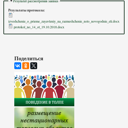
Скрыть
Результат рассмотрения заявки
Результаты протокола:
izveshchenie_o_prieme_zayavleniy_na_razmeshchenie_nsto_novogodnie_eli.docx
protokol_no_14_ot_19.10.2018.docx
Поделиться