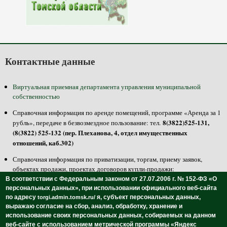
Контактные данные
Виртуальная приемная департамента управления муниципальной
собственностью
Справочная информация по аренде помещений, программе «Аренда за 1
8(3822)525-131,
рубль», передаче в безвозмездное пользование: тел.
(8(3822) 525-132 (пер. Плеханова, 4, отдел имущественных
отношений, каб.302)
Справочная информация по приватизации, торгам, приему заявок,
объектах продажи, проектах договоров купли-продажи:
8(3822)525-100, 525-125 (пер. Плеханова, 4, отдел приватизации,
тел.
В соответствии с Федеральным законом от 27.07.2006 г. № 152-ФЗ «О
каб.301, 304)
персональных данных»,
при использовании официального веб-сайта
по адресу
я, субъект персональных данных,
torgi.admin.tomsk.ru/
8(3822)511-358
Осмотреть и ознакомиться с объектами продажи: тел.
выражаю согласие на сбор, анализ, обработку, хранение и
-недвижимость, 8(3822)511-297 - транспорт (пр. Ленина, 108, МБУ
использование своих персональных данных,
собираемых на данном
«Томский городской центр инвентаризации и учета»)
веб-сайте с использованием метрической программы «Яндекс