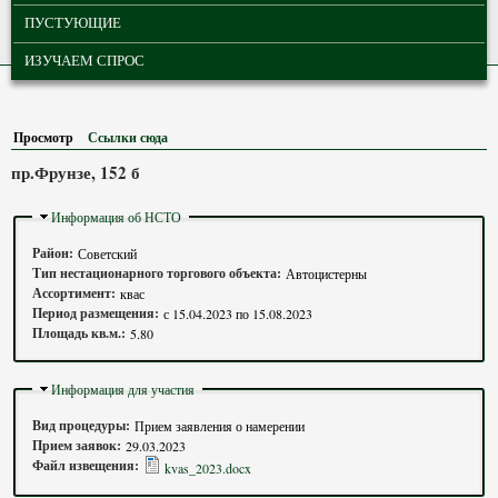
ПУСТУЮЩИЕ
ИЗУЧАЕМ СПРОС
Просмотр
(активная вкладка)
Ссылки сюда
пр.Фрунзе, 152 б
Скрыть
Информация об НСТО
Район:
Советский
Тип нестационарного торгового объекта:
Автоцистерны
Ассортимент:
квас
Период размещения:
с
15.04.2023
по
15.08.2023
Площадь кв.м.:
5.80
Скрыть
Информация для участия
Вид процедуры:
Прием заявления о намерении
Прием заявок:
29.03.2023
Файл извещения:
kvas_2023.docx