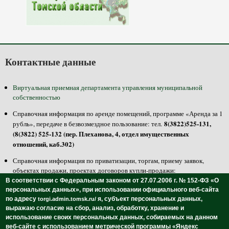
Контактные данные
Виртуальная приемная департамента управления муниципальной
собственностью
Справочная информация по аренде помещений, программе «Аренда за 1
8(3822)525-131,
рубль», передаче в безвозмездное пользование: тел.
(8(3822) 525-132 (пер. Плеханова, 4, отдел имущественных
отношений, каб.302)
Справочная информация по приватизации, торгам, приему заявок,
объектах продажи, проектах договоров купли-продажи:
8(3822)525-100, 525-125 (пер. Плеханова, 4, отдел приватизации,
тел.
В соответствии с Федеральным законом от 27.07.2006 г. № 152-ФЗ «О
каб.301, 304)
персональных данных»,
при использовании официального веб-сайта
по адресу
я, субъект персональных данных,
torgi.admin.tomsk.ru/
8(3822)511-358
Осмотреть и ознакомиться с объектами продажи: тел.
выражаю согласие на сбор, анализ, обработку, хранение и
-недвижимость, 8(3822)511-297 - транспорт (пр. Ленина, 108, МБУ
использование своих персональных данных,
собираемых на данном
«Томский городской центр инвентаризации и учета»)
веб-сайте с использованием метрической программы «Яндекс