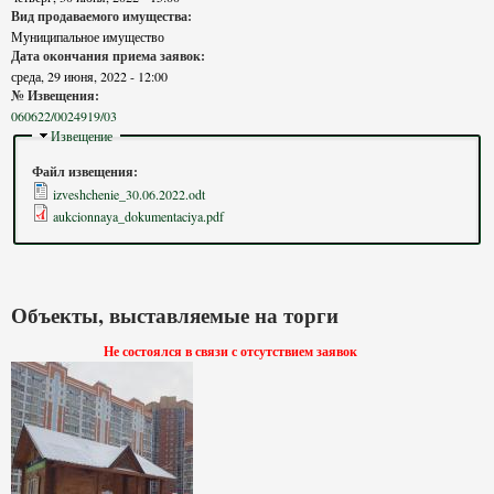
Вид продаваемого имущества:
Муниципальное имущество
Дата окончания приема заявок:
среда, 29 июня, 2022 - 12:00
№ Извещения:
060622/0024919/03
Скрыть
Извещение
Файл извещения:
izveshchenie_30.06.2022.odt
aukcionnaya_dokumentaciya.pdf
Объекты, выставляемые на торги
Не состоялся в связи с отсутствием заявок