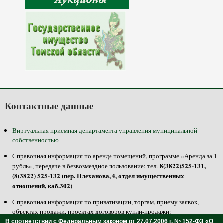
Контактные данные
Виртуальная приемная департамента управления муниципальной
собственностью
Справочная информация по аренде помещений, программе «Аренда за 1
8(3822)525-131,
рубль», передаче в безвозмездное пользование: тел.
(8(3822) 525-132 (пер. Плеханова, 4, отдел имущественных
отношений, каб.302)
Справочная информация по приватизации, торгам, приему заявок,
объектах продажи, проектах договоров купли-продажи:
8(3822)525-100, 525-125 (пер. Плеханова, 4, отдел приватизации,
тел.
В соответствии с Федеральным законом от 27.07.2006 г. № 152-ФЗ «О