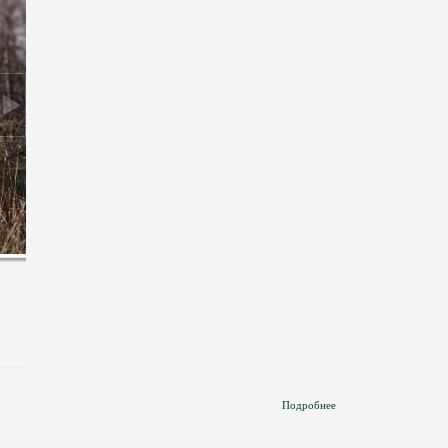
Подробнее
О Водопроводная
Скважина По Адресу:
Российская