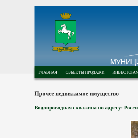
Перейти к основному содержанию
МУНИЦИПАЛЬНЫЕ
ГЛАВНОЕ МЕНЮ
ТОРГИ ГОРОДА
ГЛАВНАЯ
ОБЪЕКТЫ ПРОДАЖИ
ИНВЕСТОРА
ТОМСКА
Прочее недвижимое имущество
Водопроводная скважина по адресу: Российс