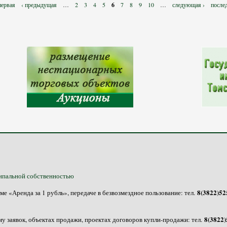
первая
‹ предыдущая
…
2
3
4
5
6
7
8
9
10
…
следующая ›
после
ипальной собственностью
8(3822)525
 «Аренда за 1 рубль», передаче в безвозмездное пользование: тел.
8(3822)
у заявок, объектах продажи, проектах договоров купли-продажи: тел.