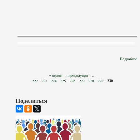
Подробнее
С
Страницы
« первая
‹ предыдущая
…
222
223
224
225
226
227
228
229
230
I
В
Поделиться