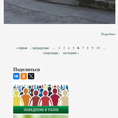
Подробнее
П
Страницы
« первая
‹ предыдущая
…
2
3
4
5
6
7
8
9
10
…
следующая ›
последняя »
П
Поделиться